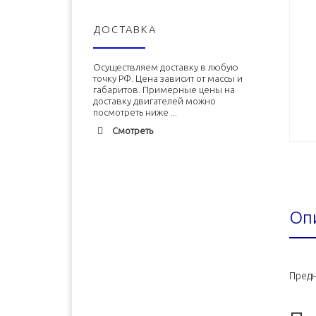
ДОСТАВКА
Осуществляем доставку в любую
точку РФ. Цена зависит от массы и
габаритов. Примерные цены на
доставку двигателей можно
посмотреть ниже ...
Смотреть
Адлер
1900 руб. 2-3 дня
Альметьевск
1900 руб. 2-3 дня
Оп
Армавир
1800 руб. 1-3 дня
Архангельск
1700 руб. 2-3 дня
Астрахань
1700 руб. 2-3 дня
Предн
Балхаш
5000 руб. 10-12 дней
Барнаул
2500 руб. 5-7 дня
Белгород
1500 руб. 1-2 дня