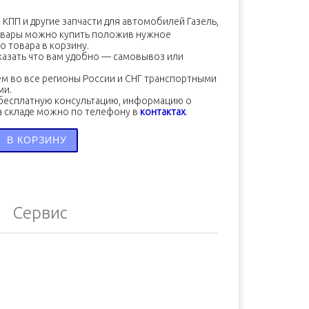
П и другие запчасти для автомобилей Газель, Соболь, УАЗ (ЗМЗ, УМ
овары можно купить положив нужное
о товара в корзину.
азать что вам удобно — самовывоз или
м во все регионы России и СНГ транспортными
ми.
бесплатную консультацию, информацию о
а складе можно по телефону в
контактах
.
во товара Шланг интеркуллера угловой d=50, l=160 ISF 2
В КОРЗИНУ
Сервис