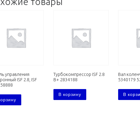
хожие товары
ль управления
Турбокомпрессор ISF 2.8
Вал коленч
ронный ISF 2.8, ISF
В+ 2834188
5340179 5
258888
В корзину
В корз
корзину