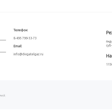
Телефон:
Ре
8-495 799-53-73
пнд-
суб
Email:
info@dvigatelgaz.ru
На
1150
лей.