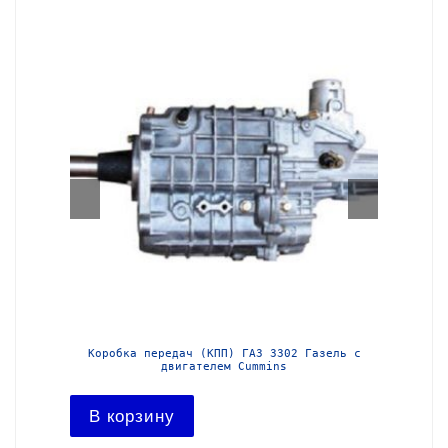
з-3302
Коробка передач (КПП) ГАЗ 3302 Газель с
Короб
двигателем Cummins
В ко
В корзину