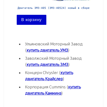
 в сборе
Двигатель ЗМЗ-405 (ЗМЗ-40524) новый в сборе
Двигател
В корзину
В ко
Ульяновский Моторный Завод
(
купить двигатель УМЗ
)
Заволжский Моторный Завод
(
купить двигатель ЗМЗ
)
Концерн Chrysler (
купить
двигатель Крайслер
)
Корпорация Cummins (
купить
двигатель Камминз
)