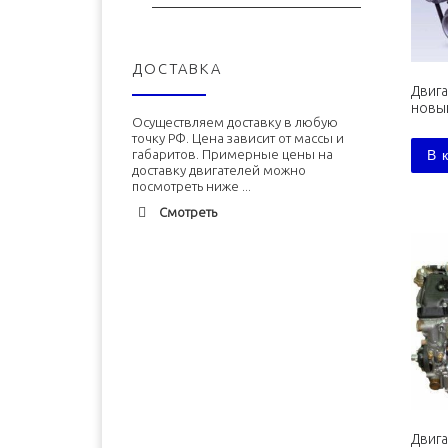
ДОСТАВКА
Двига
новы
Осуществляем доставку в любую
точку РФ. Цена зависит от массы и
габаритов. Примерные цены на
В 
доставку двигателей можно
посмотреть ниже ...
Смотреть
Адлер
1900 руб. 2-3 дня
Альметьевск
1900 руб. 2-3 дня
Армавир
1800 руб. 1-3 дня
Архангельск
1700 руб. 2-3 дня
Астрахань
1700 руб. 2-3 дня
Балхаш
5000 руб. 10-12 дней
Двига
Барнаул
2500 руб. 5-7 дня