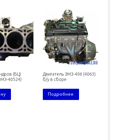
ндров (БЦ)
Двигатель ЗМЗ-406 (4063)
ЗМЗ-40524)
б/у в сборе
ину
Подробнее