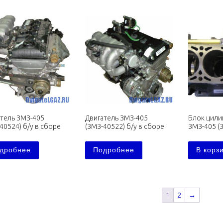
атель ЗМЗ-405
Двигатель ЗМЗ-405
Блок цили
40524) б/у в сборе
(ЗМЗ-40522) б/у в сборе
ЗМЗ-405 (
дробнее
Подробнее
В корз
1
2
→