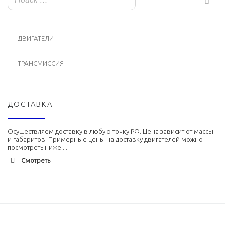
ДВИГАТЕЛИ
ТРАНСМИССИЯ
ДОСТАВКА
Осуществляем доставку в любую точку РФ. Цена зависит от массы
и габаритов. Примерные цены на доставку двигателей можно
посмотреть ниже ...
Смотреть
Адлер
1900 руб. 2-3 дня
Альметьевск
1900 руб. 2-3 дня
Армавир
1800 руб. 1-3 дня
Архангельск
1700 руб. 2-3 дня