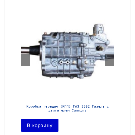
з-3302
Коробка передач (КПП) ГАЗ 3302 Газель с
Короб
двигателем Cummins
В ко
В корзину