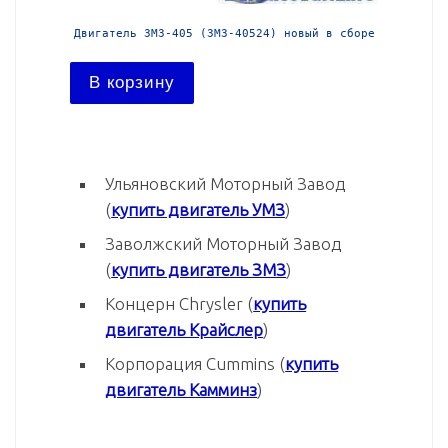
 в сборе
Двигатель ЗМЗ-405 (ЗМЗ-40524) новый в сборе
Двигател
В корзину
В ко
Ульяновский Моторный Завод
(
купить двигатель УМЗ
)
Заволжский Моторный Завод
(
купить двигатель ЗМЗ
)
Концерн Chrysler (
купить
двигатель Крайслер
)
Корпорация Cummins (
купить
двигатель Камминз
)