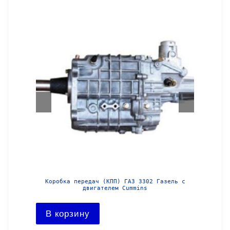
з-3302
Коробка передач (КПП) ГАЗ 3302 Газель с
Короб
двигателем Cummins
В ко
В корзину