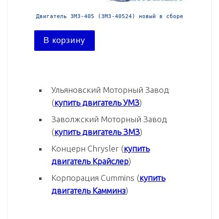
 в сборе
Двигатель ЗМЗ-405 (ЗМЗ-40524) новый в сборе
Двигател
В корзину
В ко
Ульяновский Моторный Завод
(
купить двигатель УМЗ
)
Заволжский Моторный Завод
(
купить двигатель ЗМЗ
)
Концерн Chrysler (
купить
двигатель Крайслер
)
Корпорация Cummins (
купить
двигатель Камминз
)