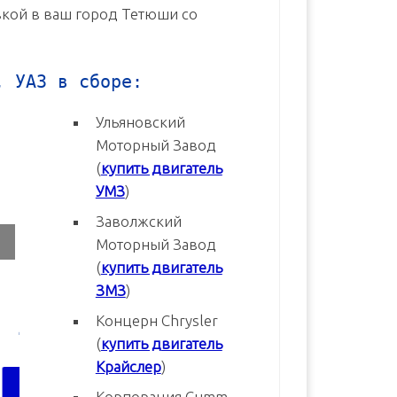
авкой в ваш город Тетюши со
, УАЗ в сборе:
Ульяновский
Моторный Завод
(
купить двигатель
УМЗ
)
Заволжский
Моторный Завод
(
купить двигатель
ЗМЗ
)
Концерн Chrysler
3
Двигатель УМЗ-4216-70 Евро-3
Двигатель УМЗ-4216-20 Евр
(
купить двигатель
новый в сборе
новый в сборе
Крайслер
)
В корзину
В корзину
Корпорация Cumm