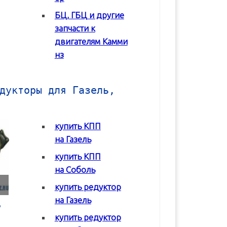
БЦ, ГБЦ и другие
В корзину
В корзину
запчасти к
двигателям Камми
нз
дукторы для Газель,
купить КПП
на Газель
купить КПП
на Соболь
купить редуктор
на Газель
Коробка передач
Коробка передач
Редуктор задне
(КПП) ГАЗ 2217
(КПП) ГАЗ 3302 с
моста Соболь
купить редуктор
Соболь
двигателем Chrysler
ГАЗ-2217