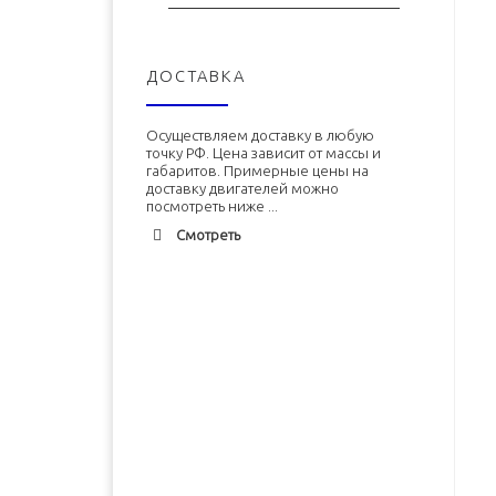
ДОСТАВКА
Осуществляем доставку в любую
точку РФ. Цена зависит от массы и
габаритов. Примерные цены на
доставку двигателей можно
посмотреть ниже ...
Смотреть
Адлер
1900 руб. 2-3 дня
Альметьевск
1900 руб. 2-3 дня
Армавир
1800 руб. 1-3 дня
Архангельск
1700 руб. 2-3 дня
Двигатель ЗМЗ-402 (ЗМЗ-4026)
Двигатель УМЗ-4215 новый в
новый в сборе
сборе
Астрахань
1700 руб. 2-3 дня
Балхаш
5000 руб. 10-12 дней
В корзину
В корзину
Барнаул
2500 руб. 5-7 дня