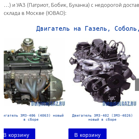
…) и УАЗ (Патриот, Бобик, Буханка) с недорогой дост
склада в Москве (ЮВАО):
Двигатель на Газель, Соболь
Двигатель УМЗ-4178 новый в
Двигатель УМЗ-4216-41 Евро-
сборе
новый в сборе
В корзину
В корзину