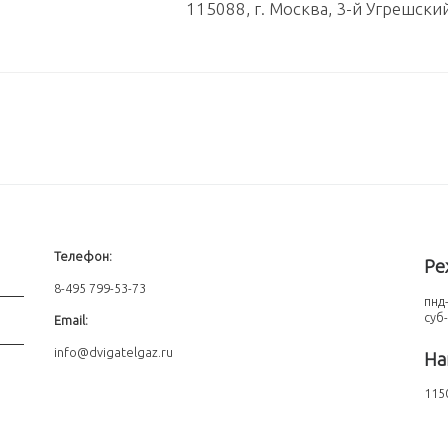
115088, г. Москва, 3-й Угрешски
Телефон:
Ре
8-495 799-53-73
пнд-
суб
Email:
info@dvigatelgaz.ru
На
1150