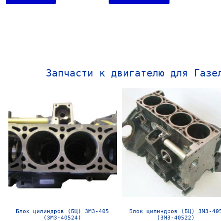
Запчасти к двигателю для Газе
Блок цилиндров (БЦ) ЗМЗ-406 в
Блок цилиндров (БЦ) УМЗ-4216
сборе б/у
сборе б/у