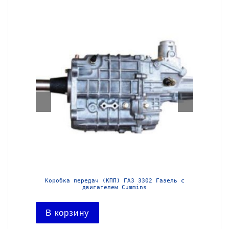
з-3302
Коробка передач (КПП) ГАЗ 3302 Газель с
Короб
двигателем Cummins
В ко
В корзину