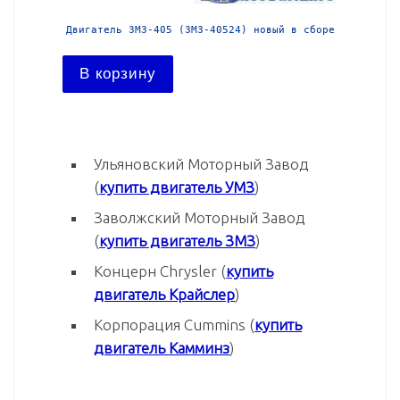
 в сборе
Двигатель ЗМЗ-405 (ЗМЗ-40524) новый в сборе
Двигател
В корзину
В ко
Ульяновский Моторный Завод
(
купить двигатель УМЗ
)
Заволжский Моторный Завод
(
купить двигатель ЗМЗ
)
Концерн Chrysler (
купить
двигатель Крайслер
)
Корпорация Cummins (
купить
двигатель Камминз
)