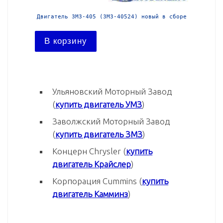
 в сборе
Двигатель ЗМЗ-405 (ЗМЗ-40524) новый в сборе
Двигател
В корзину
В ко
Ульяновский Моторный Завод
(
купить двигатель УМЗ
)
Заволжский Моторный Завод
(
купить двигатель ЗМЗ
)
Концерн Chrysler (
купить
двигатель Крайслер
)
Корпорация Cummins (
купить
двигатель Камминз
)