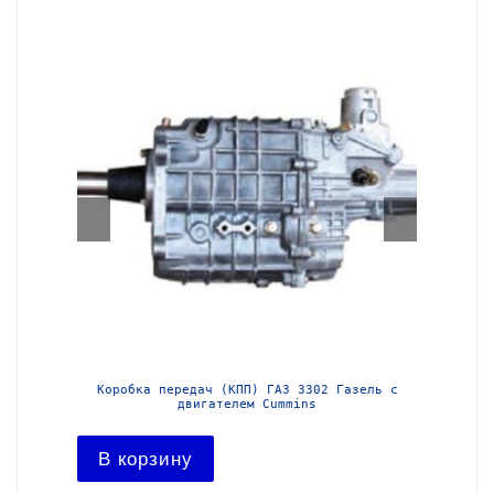
з-3302
Коробка передач (КПП) ГАЗ 3302 Газель с
Короб
двигателем Cummins
В ко
В корзину