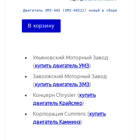
й в сборе
Двигатель ЗМЗ-405 (ЗМЗ-40522) новый в сборе
Двига
В корзину
В ко
Ульяновский Моторный Завод
(
купить двигатель УМЗ
)
Заволжский Моторный Завод
(
купить двигатель ЗМЗ
)
Концерн Chrysler (
купить
двигатель Крайслер
)
Корпорация Cummins (
купить
двигатель Камминз
)