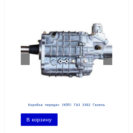
азель с
Коробка передач (КПП) ГАЗ 3302 Газель
Короб
В корзину
В ко