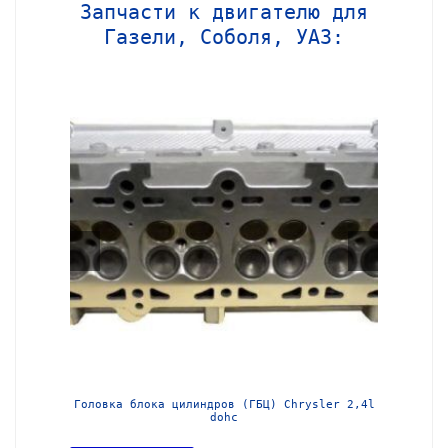
Запчасти к двигателю для
Газели, Соболя, УАЗ:
МЗ-405
Головка блока цилиндров (ГБЦ) Chrysler 2,4l
Блок ц
dohc