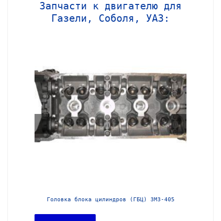
Запчасти к двигателю для
Газели, Соболя, УАЗ:
МЗ-405
Головка блока цилиндров (ГБЦ) Chrysler 2,4l
Блок 
dohc