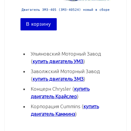
й в сборе
Двигатель ЗМЗ-405 (ЗМЗ-40522) новый в сборе
Двига
В корзину
В ко
Ульяновский Моторный Завод
(
купить двигатель УМЗ
)
Заволжский Моторный Завод
(
купить двигатель ЗМЗ
)
Концерн Chrysler (
купить
двигатель Крайслер
)
Корпорация Cummins (
купить
двигатель Камминз
)