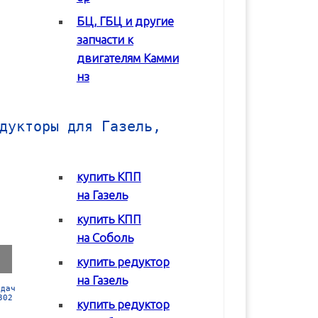
БЦ, ГБЦ и другие
В корзину
В корзину
запчасти к
двигателям Камми
нз
дукторы для Газель,
купить КПП
на Газель
купить КПП
на Соболь
купить редуктор
на Газель
Коробка передач
Коробка передач
Редуктор задне
(КПП) ГАЗ 2217
(КПП) ГАЗ 3302 с
моста Соболь
купить редуктор
Соболь
двигателем Chrysler
ГАЗ-2217