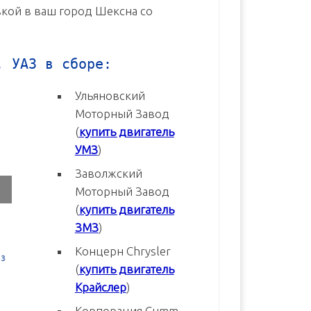
авкой в ваш город Шексна со
, УАЗ в сборе:
Ульяновский
Моторный Завод
(
купить двигатель
УМЗ
)
Заволжский
Моторный Завод
(
купить двигатель
ЗМЗ
)
Концерн Chrysler
3
Двигатель УМЗ-4216-70 Евро-3
Двигатель УМЗ-4216-20 Евр
(
купить двигатель
новый в сборе
новый в сборе
Крайслер
)
В корзину
В корзину
Корпорация Cumm