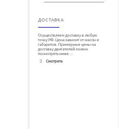
ДОСТАВКА
Осуществляем доставку в любую
точку РФ. Цена зависит от массы и
габаритов. Примерные цены на
доставку двигателей можно
посмотреть ниже ...
Смотреть
Адлер
1900 руб. 2-3 дня
Альметьевск
1900 руб. 2-3 дня
Армавир
1800 руб. 1-3 дня
Архангельск
1700 руб. 2-3 дня
Двигатель ЗМЗ-402 (ЗМЗ-4026)
Двигатель УМЗ-4215 новый в
новый в сборе
сборе
Астрахань
1700 руб. 2-3 дня
Балхаш
5000 руб. 10-12 дней
В корзину
В корзину
Барнаул
2500 руб. 5-7 дня