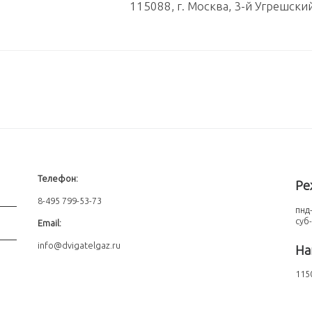
115088, г. Москва, 3-й Угрешски
Телефон:
Ре
8-495 799-53-73
пнд-
суб
Email:
info@dvigatelgaz.ru
На
1150