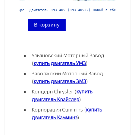
й в сборе
Двигатель ЗМЗ-405 (ЗМЗ-40522) новый в сборе
Двига
В корзину
В ко
Ульяновский Моторный Завод
(
купить двигатель УМЗ
)
Заволжский Моторный Завод
(
купить двигатель ЗМЗ
)
Концерн Chrysler (
купить
двигатель Крайслер
)
Корпорация Cummins (
купить
двигатель Камминз
)