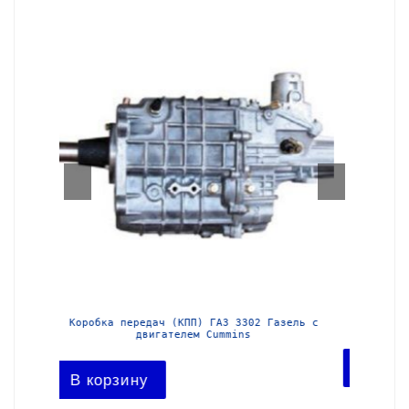
азель с
Коробка передач (КПП) ГАЗ 3302 Газель
Короб
В корзину
В ко