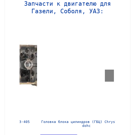
Запчасти к двигателю для
Газели, Соболя, УАЗ:
МЗ-405
Головка блока цилиндров (ГБЦ) Chrysler 2,4l
Блок ц
dohc