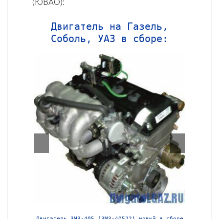
(ЮВАО):
Двигатель на Газель,
Соболь, УАЗ в сборе:
й в сборе
Двигатель ЗМЗ-405 (ЗМЗ-40522) новый в сборе
Двига