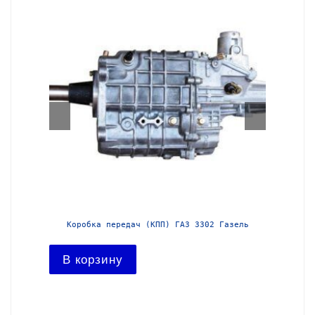
азель с
Коробка передач (КПП) ГАЗ 3302 Газель
Короб
В корзину
В ко