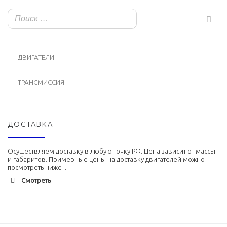
ДВИГАТЕЛИ
ТРАНСМИССИЯ
ДОСТАВКА
Осуществляем доставку в любую точку РФ. Цена зависит от массы
и габаритов. Примерные цены на доставку двигателей можно
посмотреть ниже ...
Смотреть
Адлер
1900 руб. 2-3 дня
Альметьевск
1900 руб. 2-3 дня
Армавир
1800 руб. 1-3 дня