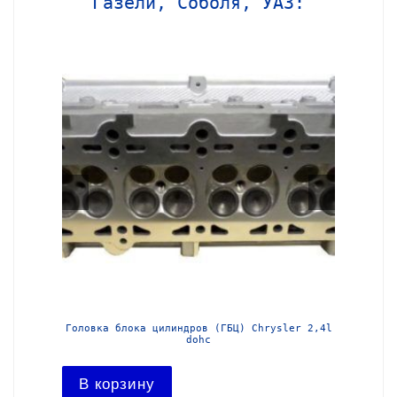
Газели, Соболя, УАЗ:
МЗ-405
Головка блока цилиндров (ГБЦ) Chrysler 2,4l
Блок ц
dohc
В ко
В корзину