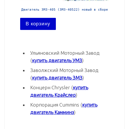
й в сборе
Двигатель ЗМЗ-405 (ЗМЗ-40522) новый в сборе
Двига
В корзину
В ко
Ульяновский Моторный Завод
(
купить двигатель УМЗ
)
Заволжский Моторный Завод
(
купить двигатель ЗМЗ
)
Концерн Chrysler (
купить
двигатель Крайслер
)
Корпорация Cummins (
купить
двигатель Камминз
)