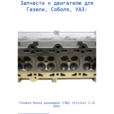
Запчасти к двигателю для
Газели, Соболя, УАЗ:
МЗ-405
Головка блока цилиндров (ГБЦ) Chrysler 2,4l
Блок ц
dohc