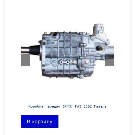
азель с
Коробка передач (КПП) ГАЗ 3302 Газель
Короб
В корзину
В ко