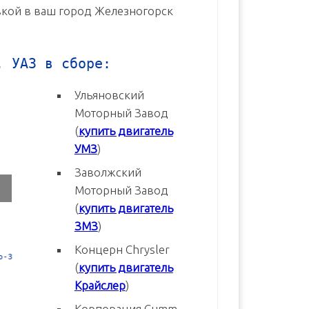
авкой в ваш город Железногорск
, УАЗ в сборе:
Ульяновский
Моторный Завод
(
купить двигатель
УМЗ
)
Заволжский
Моторный Завод
(
купить двигатель
ЗМЗ
)
Концерн Chrysler
3
Двигатель УМЗ-4216-70 Евро-3
Двигатель УМЗ-4216-20 Евр
(
купить двигатель
новый в сборе
новый в сборе
Крайслер
)
В корзину
В корзину
Корпорация Cumm