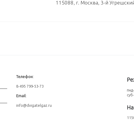
115088, г. Москва, 3-й Угрешски
Телефон:
Ре
8-495 799-53-73
пнд-
суб
Email:
info@dvigatelgaz.ru
На
1150