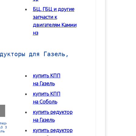
БЦ, ГБЦ и другие
В корзину
В корзину
запчасти к
двигателям Камми
нз
дукторы для Газель,
купить КПП
на Газель
купить КПП
на Соболь
купить редуктор
на Газель
Коробка передач
Коробка передач
Редуктор задне
(КПП) ГАЗ 2217
(КПП) ГАЗ 3302 с
моста Соболь
купить редуктор
Соболь
двигателем Chrysler
ГАЗ-2217