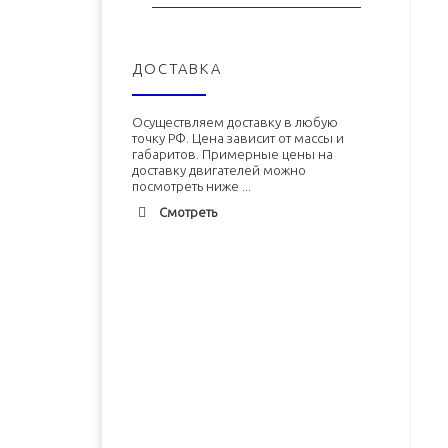
ДОСТАВКА
Осуществляем доставку в любую
точку РФ. Цена зависит от массы и
габаритов. Примерные цены на
доставку двигателей можно
посмотреть ниже ...
Смотреть
Адлер
1900 руб. 2-3 дня
Альметьевск
1900 руб. 2-3 дня
Армавир
1800 руб. 1-3 дня
Архангельск
1700 руб. 2-3 дня
Двигатель ЗМЗ-402 (ЗМЗ-4026)
Двигатель УМЗ-4215 новый в
новый в сборе
сборе
Астрахань
1700 руб. 2-3 дня
Балхаш
5000 руб. 10-12 дней
В корзину
В корзину
Барнаул
2500 руб. 5-7 дня