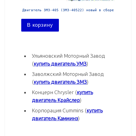
й в сборе
Двигатель ЗМЗ-405 (ЗМЗ-40522) новый в сборе
Двига
В корзину
В ко
Ульяновский Моторный Завод
(
купить двигатель УМЗ
)
Заволжский Моторный Завод
(
купить двигатель ЗМЗ
)
Концерн Chrysler (
купить
двигатель Крайслер
)
Корпорация Cummins (
купить
двигатель Камминз
)