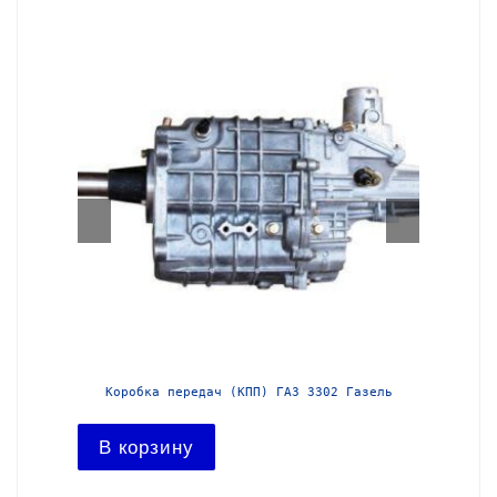
азель с
Коробка передач (КПП) ГАЗ 3302 Газель
Короб
В корзину
В ко