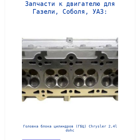
Запчасти к двигателю для
Газели, Соболя, УАЗ:
МЗ-405
Головка блока цилиндров (ГБЦ) Chrysler 2,4l
Блок ц
dohc