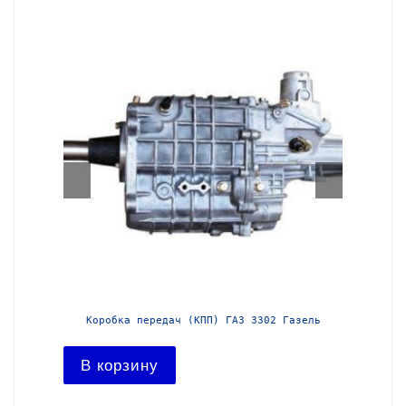
азель с
Коробка передач (КПП) ГАЗ 3302 Газель
Короб
В корзину
В ко