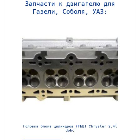
Запчасти к двигателю для
Газели, Соболя, УАЗ:
МЗ-405
Головка блока цилиндров (ГБЦ) Chrysler 2,4l
Блок ц
dohc