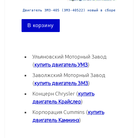
й в сборе
Двигатель ЗМЗ-405 (ЗМЗ-40522) новый в сборе
Двига
В корзину
В ко
Ульяновский Моторный Завод
(
купить двигатель УМЗ
)
Заволжский Моторный Завод
(
купить двигатель ЗМЗ
)
Концерн Chrysler (
купить
двигатель Крайслер
)
Корпорация Cummins (
купить
двигатель Камминз
)