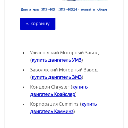
 в сборе
Двигатель ЗМЗ-405 (ЗМЗ-40524) новый в сборе
Двигател
В корзину
В ко
Ульяновский Моторный Завод
(
купить двигатель УМЗ
)
Заволжский Моторный Завод
(
купить двигатель ЗМЗ
)
Концерн Chrysler (
купить
двигатель Крайслер
)
Корпорация Cummins (
купить
двигатель Камминз
)