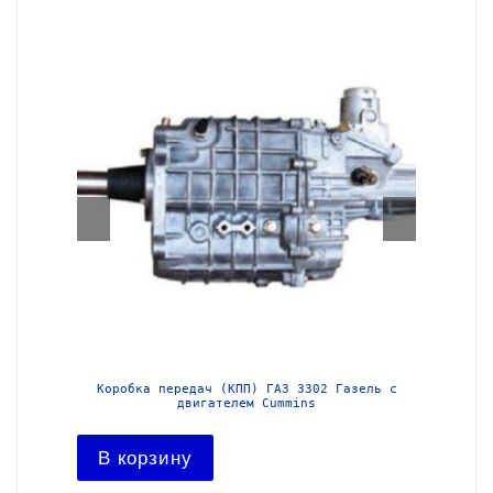
з-3302
Коробка передач (КПП) ГАЗ 3302 Газель с
Короб
двигателем Cummins
В ко
В корзину