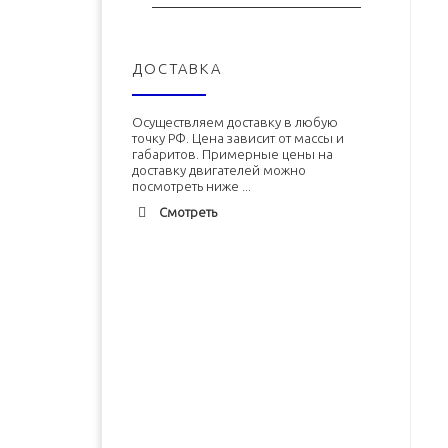
ДОСТАВКА
Осуществляем доставку в любую
точку РФ. Цена зависит от массы и
габаритов. Примерные цены на
доставку двигателей можно
посмотреть ниже ...
Смотреть
Адлер
1900 руб. 2-3 дня
Альметьевск
1900 руб. 2-3 дня
Армавир
1800 руб. 1-3 дня
Архангельск
1700 руб. 2-3 дня
Двигатель ЗМЗ-402 (ЗМЗ-4026)
Двигатель УМЗ-4215 новый в
новый в сборе
сборе
Астрахань
1700 руб. 2-3 дня
Балхаш
5000 руб. 10-12 дней
В корзину
В корзину
Барнаул
2500 руб. 5-7 дня