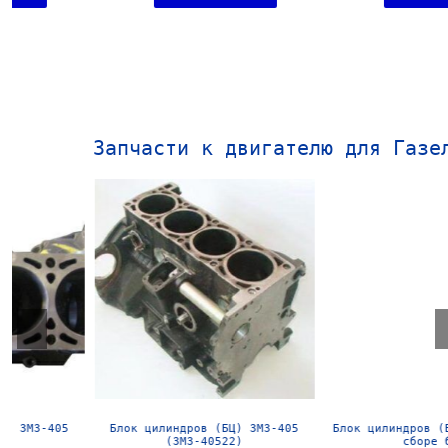
Запчасти к двигателю для Газе
Блок цилиндров (БЦ) ЗМЗ-406 в
Блок цилиндров (БЦ) УМЗ-4216
сборе б/у
сборе б/у