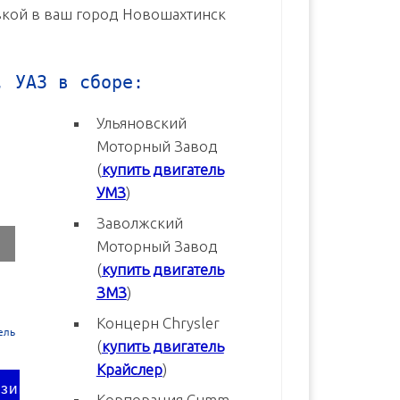
авкой в ваш город Новошахтинск
, УАЗ в сборе:
Ульяновский
Моторный Завод
(
купить двигатель
УМЗ
)
Заволжский
Моторный Завод
(
купить двигатель
ЗМЗ
)
Концерн Chrysler
3
Двигатель УМЗ-4216-70 Евро-3
Двигатель УМЗ-4216-20 Евр
(
купить двигатель
новый в сборе
новый в сборе
Крайслер
)
В корзину
В корзину
Корпорация Cumm