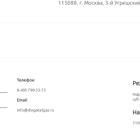
115088, г. Москва, 3-й Угрешски
Телефон:
Ре
8-495 799-53-73
пнд-
суб
Email:
info@dvigatelgaz.ru
На
1150