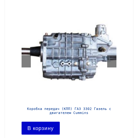
з-3302
Коробка передач (КПП) ГАЗ 3302 Газель с
Короб
двигателем Cummins
В ко
В корзину