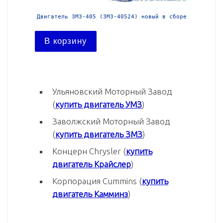
 в сборе
Двигатель ЗМЗ-405 (ЗМЗ-40524) новый в сборе
Двигател
В корзину
В ко
Ульяновский Моторный Завод
(
купить двигатель УМЗ
)
Заволжский Моторный Завод
(
купить двигатель ЗМЗ
)
Концерн Chrysler (
купить
двигатель Крайслер
)
Корпорация Cummins (
купить
двигатель Камминз
)