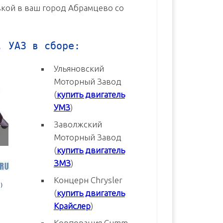
авкой в ваш город Абрамцево со
, УАЗ в сборе:
Ульяновский
Моторный Завод
(
купить двигатель
УМЗ
)
Заволжский
Моторный Завод
(
купить двигатель
ЗМЗ
)
Концерн Chrysler
)
Двигатель УМЗ-4215 новый в
Двигатель УМЗ-4178 новый
(
купить двигатель
сборе
сборе
Крайслер
)
В корзину
В корзину
Корпорация Cumm