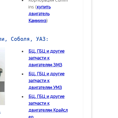
ins (
купить
двигатель
Камминз
)
ли, Соболя, УАЗ:
БЦ, ГБЦ и другие
запчасти к
двигателям ЗМЗ
БЦ, ГБЦ и другие
запчасти к
двигателям УМЗ
БЦ, ГБЦ и другие
запчасти к
двигателям Крайсл
5
Блок цилиндров (БЦ) ЗМЗ-405 в
Блок цилиндров (БЦ) ЗМЗ-4
ер
сборе б/у
сборе б/у