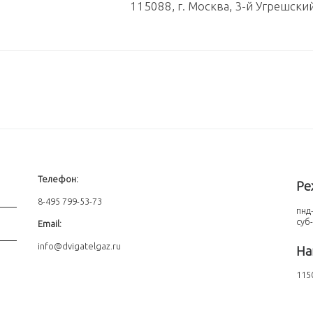
115088, г. Москва, 3-й Угрешски
Телефон:
Ре
8-495 799-53-73
пнд-
суб
Email:
info@dvigatelgaz.ru
На
1150