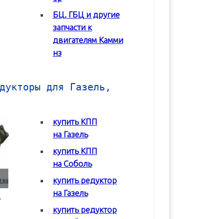
БЦ, ГБЦ и другие
Подробнее
Подробнее
запчасти к
двигателям Камми
нз
дукторы для Газель,
купить КПП
на Газель
купить КПП
на Соболь
купить редуктор
на Газель
о
Редуктор заднего
Коробка передач
Коробка перед
моста Газель
(КПП) ГАЗ 3302
(КПП) ГАЗ 330
купить редуктор
Газ-3302
Газель с двигателем
Газель
Cummins