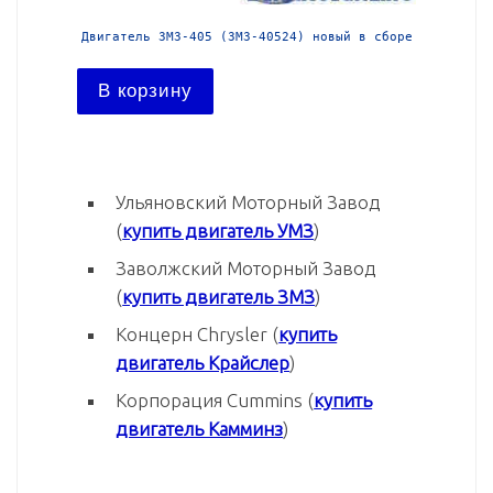
 в сборе
Двигатель ЗМЗ-405 (ЗМЗ-40524) новый в сборе
Двигател
В корзину
В ко
Ульяновский Моторный Завод
(
купить двигатель УМЗ
)
Заволжский Моторный Завод
(
купить двигатель ЗМЗ
)
Концерн Chrysler (
купить
двигатель Крайслер
)
Корпорация Cummins (
купить
двигатель Камминз
)