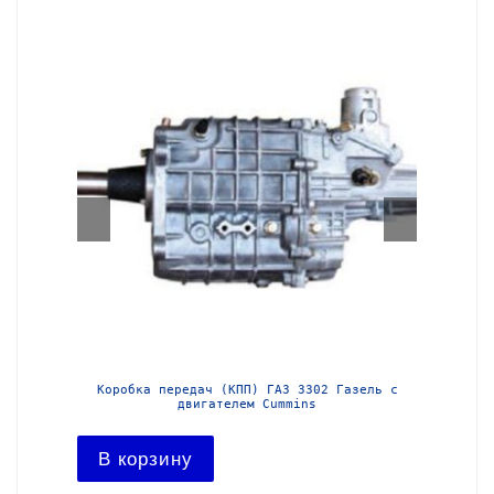
з-3302
Коробка передач (КПП) ГАЗ 3302 Газель с
Короб
двигателем Cummins
В ко
В корзину