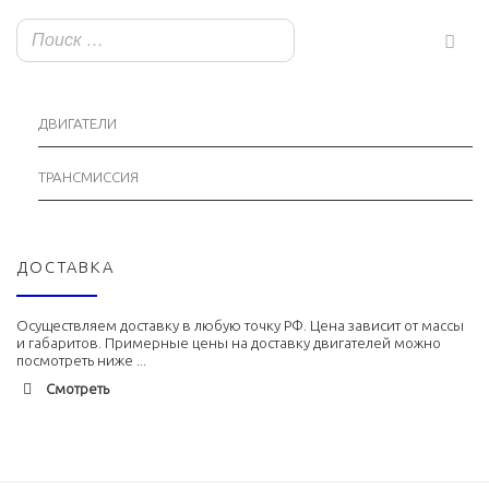
ДВИГАТЕЛИ
ТРАНСМИССИЯ
ДОСТАВКА
Осуществляем доставку в любую точку РФ. Цена зависит от массы
и габаритов. Примерные цены на доставку двигателей можно
посмотреть ниже ...
Смотреть
Адлер
1900 руб. 2-3 дня
Альметьевск
1900 руб. 2-3 дня
Армавир
1800 руб. 1-3 дня