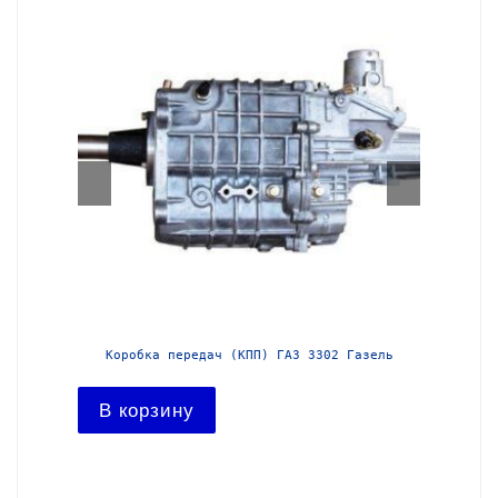
азель с
Коробка передач (КПП) ГАЗ 3302 Газель
Короб
В корзину
В ко