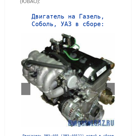
(ЮВАО):
Двигатель на Газель,
Соболь, УАЗ в сборе:
й в сборе
Двигатель ЗМЗ-405 (ЗМЗ-40522) новый в сборе
Двига