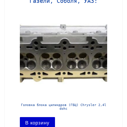
Газели, Соболя, УАЗ:
МЗ-405
Головка блока цилиндров (ГБЦ) Chrysler 2,4l
Блок ц
dohc
В ко
В корзину