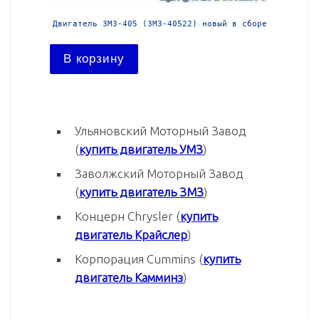
й в сборе
Двигатель ЗМЗ-405 (ЗМЗ-40522) новый в сборе
Двига
В корзину
В ко
Ульяновский Моторный Завод
(
купить двигатель УМЗ
)
Заволжский Моторный Завод
(
купить двигатель ЗМЗ
)
Концерн Chrysler (
купить
двигатель Крайслер
)
Корпорация Cummins (
купить
двигатель Камминз
)