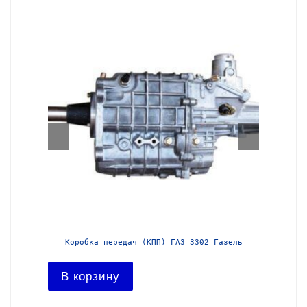
азель с
Коробка передач (КПП) ГАЗ 3302 Газель
Короб
В корзину
В ко