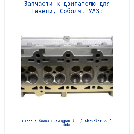
Запчасти к двигателю для
Газели, Соболя, УАЗ:
МЗ-405
Головка блока цилиндров (ГБЦ) Chrysler 2,4l
Блок ц
dohc