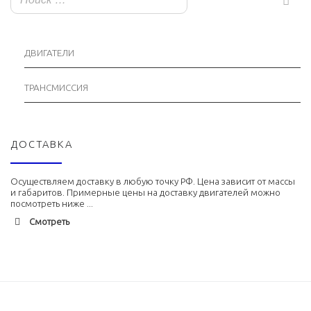
ДВИГАТЕЛИ
ТРАНСМИССИЯ
ДОСТАВКА
Осуществляем доставку в любую точку РФ. Цена зависит от массы
и габаритов. Примерные цены на доставку двигателей можно
посмотреть ниже ...
Смотреть
Адлер
1900 руб. 2-3 дня
Альметьевск
1900 руб. 2-3 дня
Армавир
1800 руб. 1-3 дня
Архангельск
1700 руб. 2-3 дня