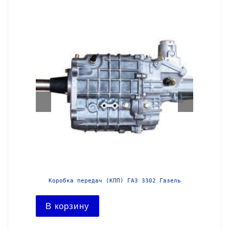
азель с
Коробка передач (КПП) ГАЗ 3302 Газель
Короб
В корзину
В ко