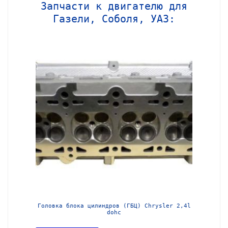
Запчасти к двигателю для
Газели, Соболя, УАЗ:
МЗ-405
Головка блока цилиндров (ГБЦ) Chrysler 2,4l
Блок ц
dohc