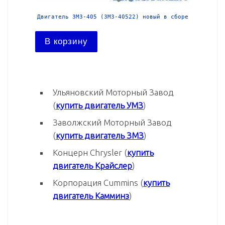
й в сборе
Двигатель ЗМЗ-405 (ЗМЗ-40522) новый в сборе
Двига
В корзину
В ко
Ульяновский Моторный Завод
(
купить двигатель УМЗ
)
Заволжский Моторный Завод
(
купить двигатель ЗМЗ
)
Концерн Chrysler (
купить
двигатель Крайслер
)
Корпорация Cummins (
купить
двигатель Камминз
)