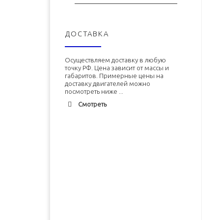
ДОСТАВКА
Осуществляем доставку в любую
точку РФ. Цена зависит от массы и
габаритов. Примерные цены на
доставку двигателей можно
посмотреть ниже ...
Смотреть
Адлер
1900 руб. 2-3 дня
Альметьевск
1900 руб. 2-3 дня
Армавир
1800 руб. 1-3 дня
Архангельск
1700 руб. 2-3 дня
Двигатель ЗМЗ-402 (ЗМЗ-4026)
Двигатель УМЗ-4215 новый в
новый в сборе
сборе
Астрахань
1700 руб. 2-3 дня
Балхаш
5000 руб. 10-12 дней
В корзину
В корзину
Барнаул
2500 руб. 5-7 дня