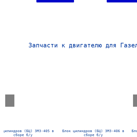
Запчасти к двигателю для Газе
Блок цилиндров (БЦ) ЗМЗ-406 в
Блок цилиндров (БЦ) УМЗ-4216
сборе б/у
сборе б/у