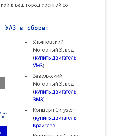
вкой в ваш город Уренгой со
, УАЗ в сборе:
Ульяновский
Моторный Завод
(
купить двигатель
УМЗ
)
Заволжский
Моторный Завод
(
купить двигатель
ЗМЗ
)
Концерн Chrysler
3
Двигатель УМЗ-4216-70 Евро-3
Двигатель УМЗ-4216-20 Евр
(
купить двигатель
новый в сборе
новый в сборе
Крайслер
)
В корзину
В корзину
Корпорация Cumm