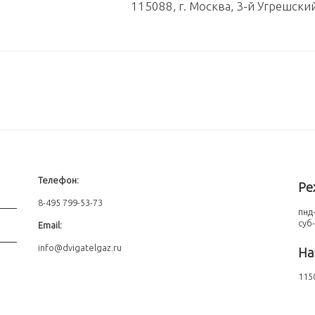
115088, г. Москва, 3-й Угрешски
Телефон:
Ре
8-495 799-53-73
пнд-
суб
Email:
info@dvigatelgaz.ru
На
1150