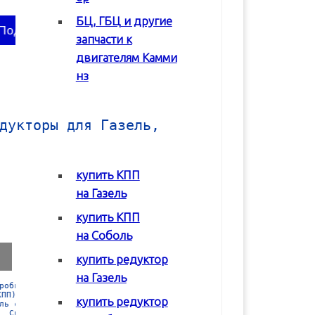
БЦ, ГБЦ и другие
В корзину
В корзину
запчасти к
двигателям Камми
нз
дукторы для Газель,
купить КПП
на Газель
купить КПП
на Соболь
купить редуктор
на Газель
Коробка передач
Коробка передач
Редуктор задне
(КПП) ГАЗ 2217
(КПП) ГАЗ 3302 с
моста Соболь
купить редуктор
Соболь
двигателем Chrysler
ГАЗ-2217