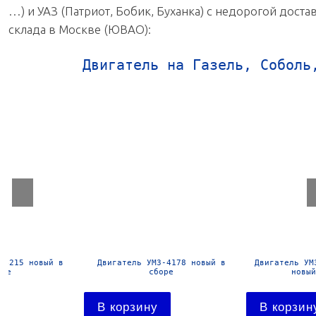
…) и УАЗ (Патриот, Бобик, Буханка) с недорогой доста
склада в Москве (ЮВАО):
Двигатель на Газель, Соболь
Двигатель УМЗ-4178 новый в
Двигатель УМЗ-4216-41 Евро-
сборе
новый в сборе
В корзину
В корзину