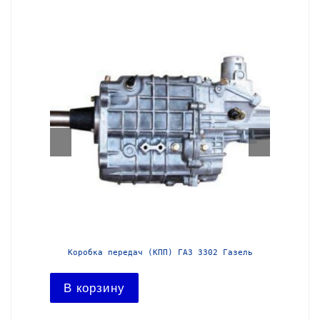
азель с
Коробка передач (КПП) ГАЗ 3302 Газель
Короб
В корзину
В ко