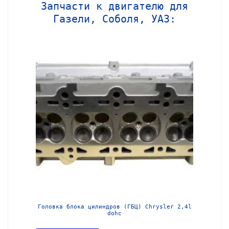
Запчасти к двигателю для
Газели, Соболя, УАЗ:
МЗ-405
Головка блока цилиндров (ГБЦ) Chrysler 2,4l
Блок ц
dohc