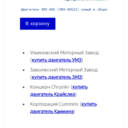
й в сборе
Двигатель ЗМЗ-405 (ЗМЗ-40522) новый в сборе
Двига
В корзину
В ко
Ульяновский Моторный Завод
(
купить двигатель УМЗ
)
Заволжский Моторный Завод
(
купить двигатель ЗМЗ
)
Концерн Chrysler (
купить
двигатель Крайслер
)
Корпорация Cummins (
купить
двигатель Камминз
)