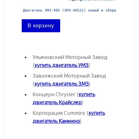
й в сборе
Двигатель ЗМЗ-405 (ЗМЗ-40522) новый в сборе
Двига
В корзину
В ко
Ульяновский Моторный Завод
(
купить двигатель УМЗ
)
Заволжский Моторный Завод
(
купить двигатель ЗМЗ
)
Концерн Chrysler (
купить
двигатель Крайслер
)
Корпорация Cummins (
купить
двигатель Камминз
)