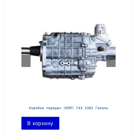
азель с
Коробка передач (КПП) ГАЗ 3302 Газель
Короб
В корзину
В ко