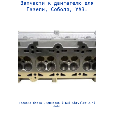
Запчасти к двигателю для
Газели, Соболя, УАЗ:
МЗ-405
Головка блока цилиндров (ГБЦ) Chrysler 2,4l
Блок ц
dohc