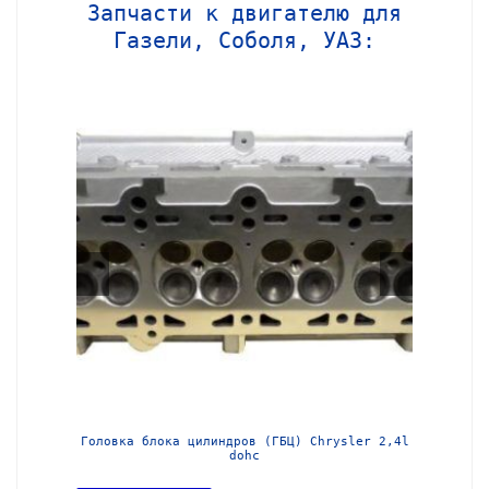
Запчасти к двигателю для
Газели, Соболя, УАЗ:
МЗ-405
Головка блока цилиндров (ГБЦ) Chrysler 2,4l
Блок ц
dohc