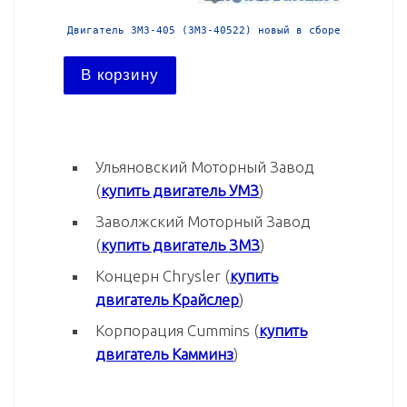
й в сборе
Двигатель ЗМЗ-405 (ЗМЗ-40522) новый в сборе
Двига
В корзину
В ко
Ульяновский Моторный Завод
(
купить двигатель УМЗ
)
Заволжский Моторный Завод
(
купить двигатель ЗМЗ
)
Концерн Chrysler (
купить
двигатель Крайслер
)
Корпорация Cummins (
купить
двигатель Камминз
)