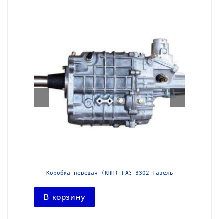
азель с
Коробка передач (КПП) ГАЗ 3302 Газель
Короб
В корзину
В ко