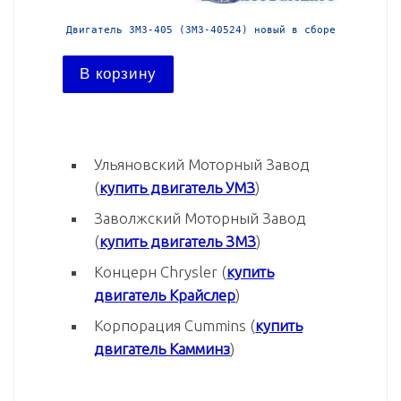
 в сборе
Двигатель ЗМЗ-405 (ЗМЗ-40524) новый в сборе
Двигател
В корзину
В ко
Ульяновский Моторный Завод
(
купить двигатель УМЗ
)
Заволжский Моторный Завод
(
купить двигатель ЗМЗ
)
Концерн Chrysler (
купить
двигатель Крайслер
)
Корпорация Cummins (
купить
двигатель Камминз
)