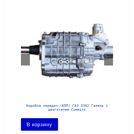
з-3302
Коробка передач (КПП) ГАЗ 3302 Газель с
Короб
двигателем Cummins
В ко
В корзину