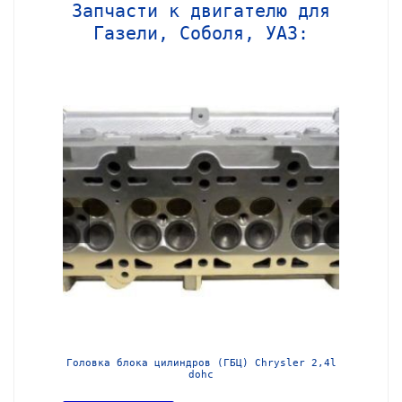
Запчасти к двигателю для
Газели, Соболя, УАЗ:
МЗ-405
Головка блока цилиндров (ГБЦ) Chrysler 2,4l
Блок ц
dohc