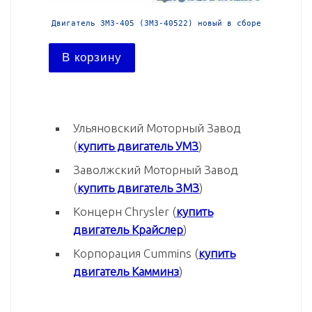
й в сборе
Двигатель ЗМЗ-405 (ЗМЗ-40522) новый в сборе
Двига
В корзину
В ко
Ульяновский Моторный Завод
(
купить двигатель УМЗ
)
Заволжский Моторный Завод
(
купить двигатель ЗМЗ
)
Концерн Chrysler (
купить
двигатель Крайслер
)
Корпорация Cummins (
купить
двигатель Камминз
)