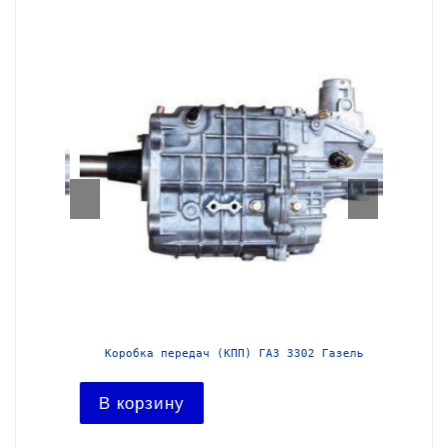
азель с
Коробка передач (КПП) ГАЗ 3302 Газель
Короб
В корзину
В ко