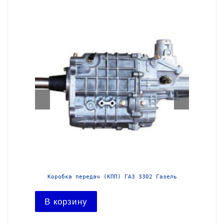
азель с
Коробка передач (КПП) ГАЗ 3302 Газель
Короб
В корзину
В ко