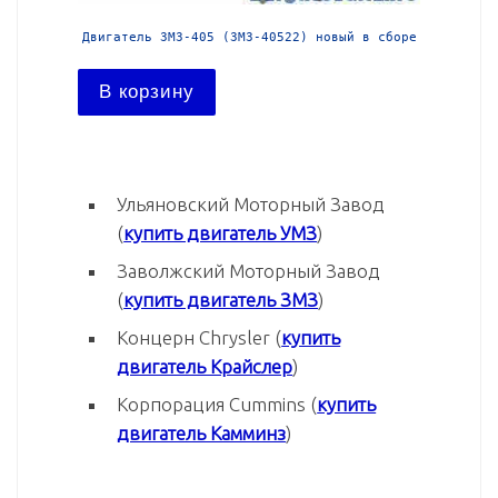
й в сборе
Двигатель ЗМЗ-405 (ЗМЗ-40522) новый в сборе
Двига
В корзину
В ко
Ульяновский Моторный Завод
(
купить двигатель УМЗ
)
Заволжский Моторный Завод
(
купить двигатель ЗМЗ
)
Концерн Chrysler (
купить
двигатель Крайслер
)
Корпорация Cummins (
купить
двигатель Камминз
)