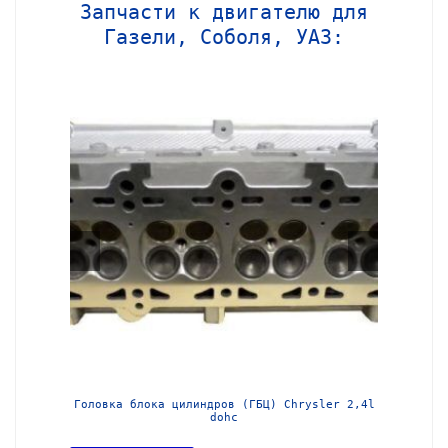
Запчасти к двигателю для
Газели, Соболя, УАЗ:
МЗ-405
Головка блока цилиндров (ГБЦ) Chrysler 2,4l
Блок ц
dohc