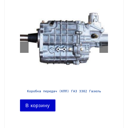
азель с
Коробка передач (КПП) ГАЗ 3302 Газель
Короб
В корзину
В ко