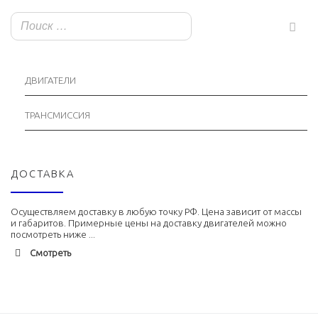
ДВИГАТЕЛИ
ТРАНСМИССИЯ
ДОСТАВКА
Осуществляем доставку в любую точку РФ. Цена зависит от массы
и габаритов. Примерные цены на доставку двигателей можно
посмотреть ниже ...
Смотреть
Адлер
1900 руб. 2-3 дня
Альметьевск
1900 руб. 2-3 дня
Армавир
1800 руб. 1-3 дня