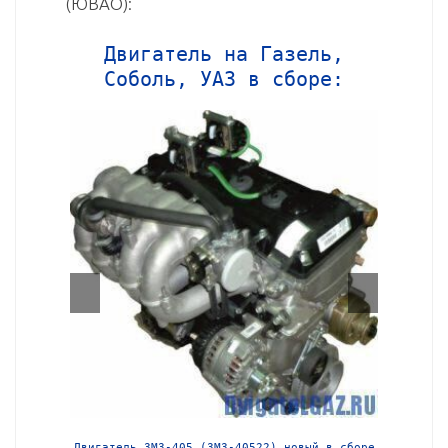
(ЮВАО):
Двигатель на Газель,
Соболь, УАЗ в сборе:
й в сборе
Двигатель ЗМЗ-405 (ЗМЗ-40522) новый в сборе
Двига