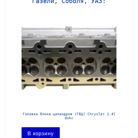
Газели, Соболя, УАЗ:
МЗ-405
Головка блока цилиндров (ГБЦ) Chrysler 2,4l
Блок ц
dohc
В ко
В корзину