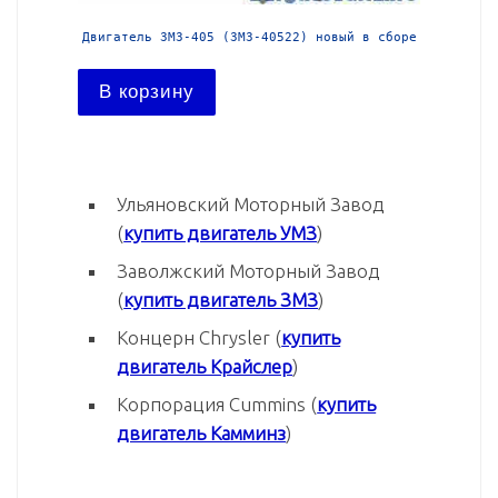
й в сборе
Двигатель ЗМЗ-405 (ЗМЗ-40522) новый в сборе
Двига
В корзину
В ко
Ульяновский Моторный Завод
(
купить двигатель УМЗ
)
Заволжский Моторный Завод
(
купить двигатель ЗМЗ
)
Концерн Chrysler (
купить
двигатель Крайслер
)
Корпорация Cummins (
купить
двигатель Камминз
)