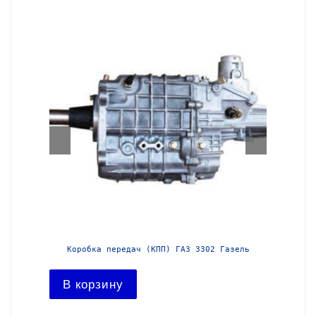
азель с
Коробка передач (КПП) ГАЗ 3302 Газель
Короб
В корзину
В ко