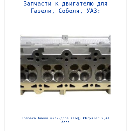
Запчасти к двигателю для
Газели, Соболя, УАЗ:
МЗ-405
Головка блока цилиндров (ГБЦ) Chrysler 2,4l
Блок ц
dohc