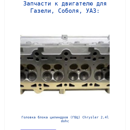
Запчасти к двигателю для
Газели, Соболя, УАЗ:
МЗ-405
Головка блока цилиндров (ГБЦ) Chrysler 2,4l
Блок ц
dohc