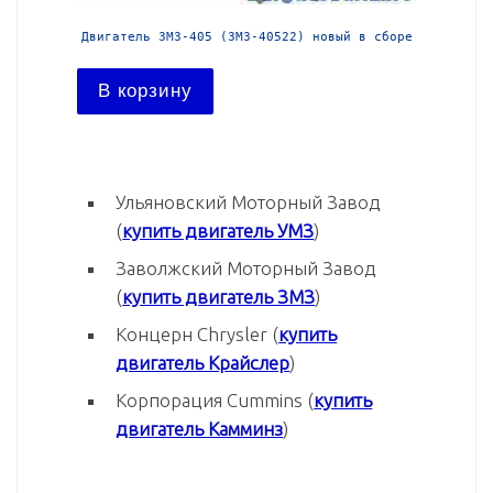
й в сборе
Двигатель ЗМЗ-405 (ЗМЗ-40522) новый в сборе
Двига
В корзину
В ко
Ульяновский Моторный Завод
(
купить двигатель УМЗ
)
Заволжский Моторный Завод
(
купить двигатель ЗМЗ
)
Концерн Chrysler (
купить
двигатель Крайслер
)
Корпорация Cummins (
купить
двигатель Камминз
)