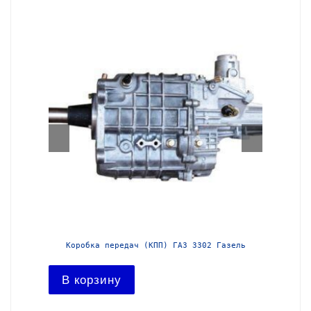
азель с
Коробка передач (КПП) ГАЗ 3302 Газель
Короб
В корзину
В ко