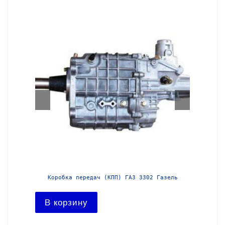
азель с
Коробка передач (КПП) ГАЗ 3302 Газель
Короб
В корзину
В ко