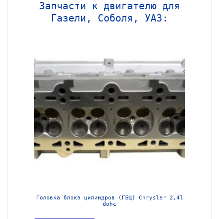
Запчасти к двигателю для
Газели, Соболя, УАЗ:
МЗ-405
Головка блока цилиндров (ГБЦ) Chrysler 2,4l
Блок ц
dohc