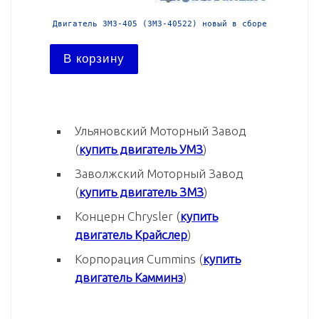
й в сборе
Двигатель ЗМЗ-405 (ЗМЗ-40522) новый в сборе
Двига
В корзину
В ко
Ульяновский Моторный Завод
(
купить двигатель УМЗ
)
Заволжский Моторный Завод
(
купить двигатель ЗМЗ
)
Концерн Chrysler (
купить
двигатель Крайслер
)
Корпорация Cummins (
купить
двигатель Камминз
)