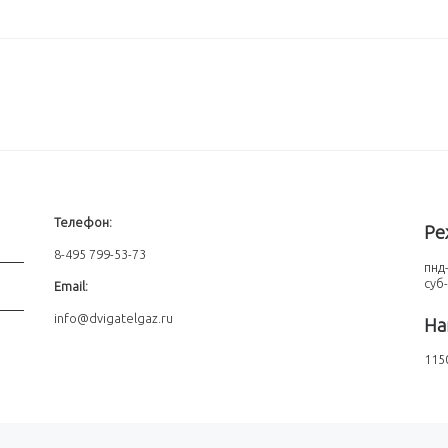
Телефон:
Ре
8-495 799-53-73
пнд-
суб
Email:
info@dvigatelgaz.ru
На
1150