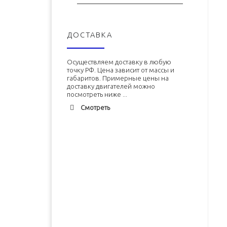
ДОСТАВКА
Осуществляем доставку в любую
точку РФ. Цена зависит от массы и
габаритов. Примерные цены на
доставку двигателей можно
посмотреть ниже ...
Смотреть
Адлер
1900 руб. 2-3 дня
Альметьевск
1900 руб. 2-3 дня
Армавир
1800 руб. 1-3 дня
Двигатель ЗМЗ-402 (ЗМЗ-4026)
Двигатель УМЗ-4215 новый в
новый в сборе
сборе
Архангельск
1700 руб. 2-3 дня
Астрахань
1700 руб. 2-3 дня
В корзину
В корзину
Балхаш
5000 руб. 10-12 дней
Барнаул
2500 руб. 5-7 дня