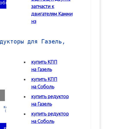
запчасти к
двигателям Камми
нз
дукторы для Газель,
купить КПП
на Газель
купить КПП
на Соболь
купить редуктор
на Газель
Коробка передач
Коробка передач
Редуктор задне
(КПП) ГАЗ 2217
(КПП) ГАЗ 3302 с
моста Соболь
купить редуктор
Соболь
двигателем Chrysler
ГАЗ-2217
на Соболь