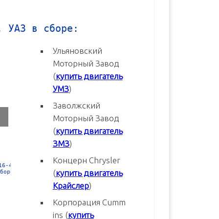
, УАЗ в сборе:
Ульяновский
Моторный Завод
(
купить двигатель
УМЗ
)
Заволжский
Моторный Завод
(
купить двигатель
ЗМЗ
)
Концерн Chrysler
3
Двигатель УМЗ-4216-70 Евро-3
Двигатель УМЗ-4216-20 Евр
(
купить двигатель
новый в сборе
новый в сборе
Крайслер
)
В корзину
В корзину
Корпорация Cumm
ins (
купить