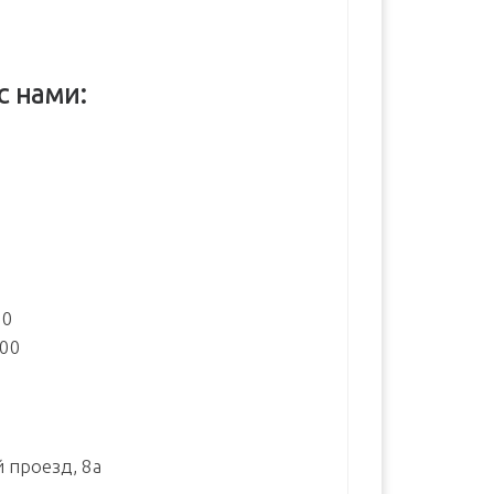
с нами:
:
00
:00
й проезд, 8а