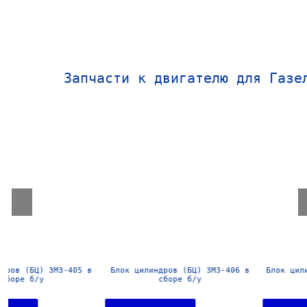
Запчасти к двигателю для Газе
Блок цилиндров (БЦ) ЗМЗ-406 в
Блок цилиндров (БЦ) УМЗ-4216
сборе б/у
сборе б/у