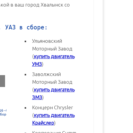
вкой в ваш город Хвалынск со
, УАЗ в сборе:
Ульяновский
Моторный Завод
(
купить двигатель
УМЗ
)
Заволжский
Моторный Завод
(
купить двигатель
ЗМЗ
)
Концерн Chrysler
3
Двигатель УМЗ-4216-70 Евро-3
Двигатель УМЗ-4216-20 Евр
(
купить двигатель
новый в сборе
новый в сборе
Крайслер
)
В корзину
В корзину
Корпорация Cumm