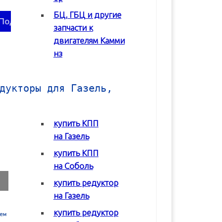
БЦ, ГБЦ и другие
В корзину
В корзину
запчасти к
двигателям Камми
нз
дукторы для Газель,
купить КПП
на Газель
купить КПП
на Соболь
купить редуктор
на Газель
Коробка передач
Коробка передач
Редуктор задне
(КПП) ГАЗ 2217
(КПП) ГАЗ 3302 с
моста Соболь
купить редуктор
Соболь
двигателем Chrysler
ГАЗ-2217