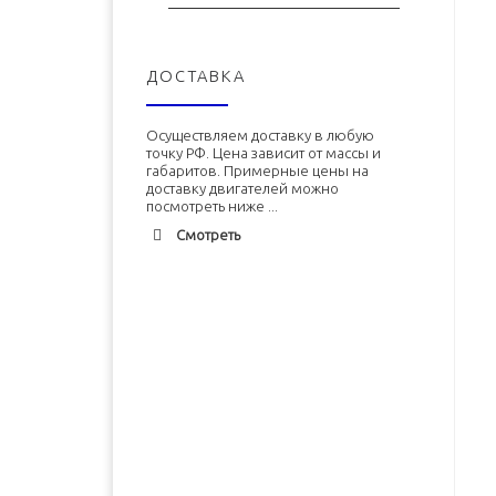
ДОСТАВКА
Осуществляем доставку в любую
точку РФ. Цена зависит от массы и
габаритов. Примерные цены на
доставку двигателей можно
посмотреть ниже ...
Смотреть
Адлер
1900 руб. 2-3 дня
Альметьевск
1900 руб. 2-3 дня
Армавир
1800 руб. 1-3 дня
Архангельск
1700 руб. 2-3 дня
Двигатель ЗМЗ-402 (ЗМЗ-4026)
Двигатель УМЗ-4215 новый в
новый в сборе
сборе
Астрахань
1700 руб. 2-3 дня
Балхаш
5000 руб. 10-12 дней
В корзину
В корзину
Барнаул
2500 руб. 5-7 дня