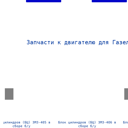
Запчасти к двигателю для Газе
Блок цилиндров (БЦ) ЗМЗ-406 в
Блок цилиндров (БЦ) УМЗ-4216
сборе б/у
сборе б/у