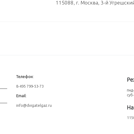
115088, г. Москва, 3-й Угрешски
Телефон:
Ре
8-495 799-53-73
пнд-
суб
Email:
info@dvigatelgaz.ru
На
1150