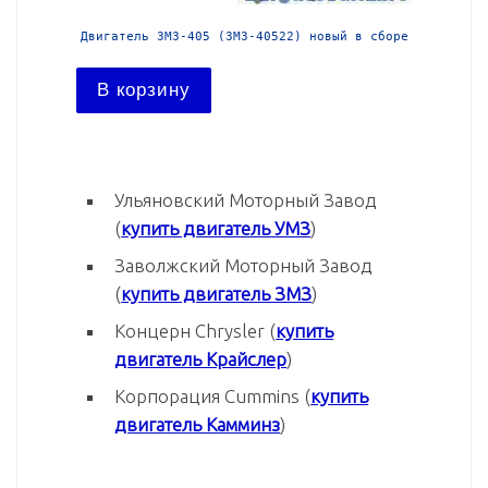
й в сборе
Двигатель ЗМЗ-405 (ЗМЗ-40522) новый в сборе
Двига
В корзину
В ко
Ульяновский Моторный Завод
(
купить двигатель УМЗ
)
Заволжский Моторный Завод
(
купить двигатель ЗМЗ
)
Концерн Chrysler (
купить
двигатель Крайслер
)
Корпорация Cummins (
купить
двигатель Камминз
)