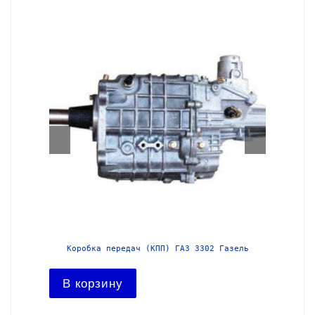
азель с
Коробка передач (КПП) ГАЗ 3302 Газель
Короб
В корзину
В ко