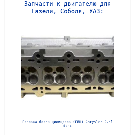
Запчасти к двигателю для
Газели, Соболя, УАЗ:
МЗ-405
Головка блока цилиндров (ГБЦ) Chrysler 2,4l
Блок ц
dohc