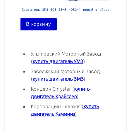
 в сборе
Двигатель ЗМЗ-405 (ЗМЗ-40524) новый в сборе
Двигател
В корзину
В ко
Ульяновский Моторный Завод
(
купить двигатель УМЗ
)
Заволжский Моторный Завод
(
купить двигатель ЗМЗ
)
Концерн Chrysler (
купить
двигатель Крайслер
)
Корпорация Cummins (
купить
двигатель Камминз
)