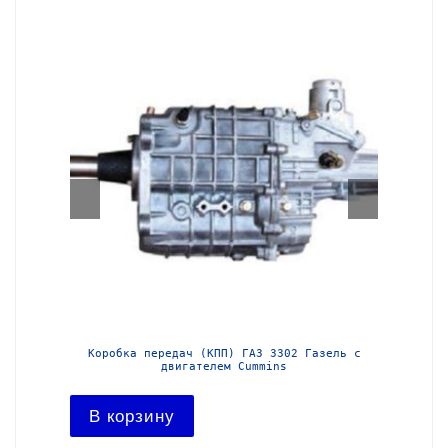
з-3302
Коробка передач (КПП) ГАЗ 3302 Газель с
Короб
двигателем Cummins
В ко
В корзину