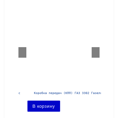
азель с
Коробка передач (КПП) ГАЗ 3302 Газель
Короб
В корзину
В ко