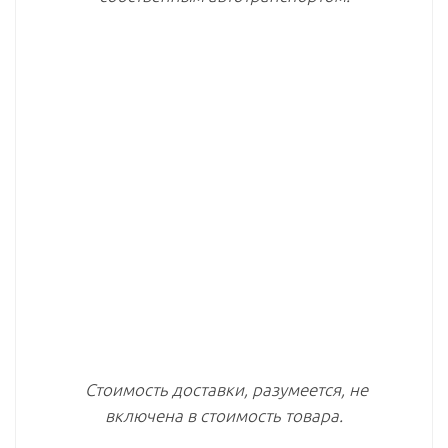
Стоимость доставки, разумеется, не
включена в стоимость товара.
В регионы России товар отправляем
транспортными компаниями.
Возможен самовывоз со склада или
магазина компании.
Цена доставки зависит от таких
факторов, как количество, масса и