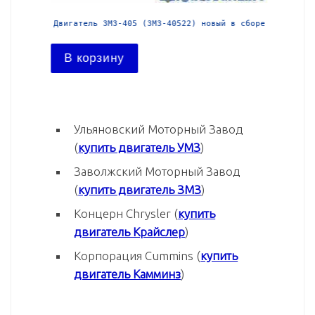
й в сборе
Двигатель ЗМЗ-405 (ЗМЗ-40522) новый в сборе
Двига
В корзину
В ко
Ульяновский Моторный Завод
(
купить двигатель УМЗ
)
Заволжский Моторный Завод
(
купить двигатель ЗМЗ
)
Концерн Chrysler (
купить
двигатель Крайслер
)
Корпорация Cummins (
купить
двигатель Камминз
)