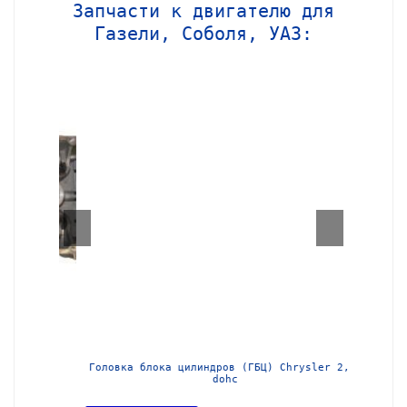
Запчасти к двигателю для
Газели, Соболя, УАЗ:
МЗ-405
Головка блока цилиндров (ГБЦ) Chrysler 2,4l
Блок ц
dohc