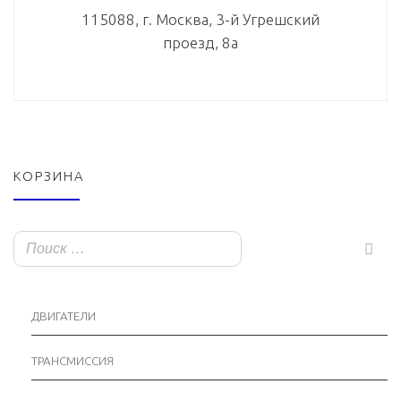
ДВИГАТЕЛИ
ТРАНСМИССИЯ
ДОСТАВКА
Осуществляем доставку в любую точку РФ. Цена зависит от массы
и габаритов. Примерные цены на доставку двигателей можно
посмотреть ниже ...
Смотреть
Адлер
1900 руб. 2-3 дня