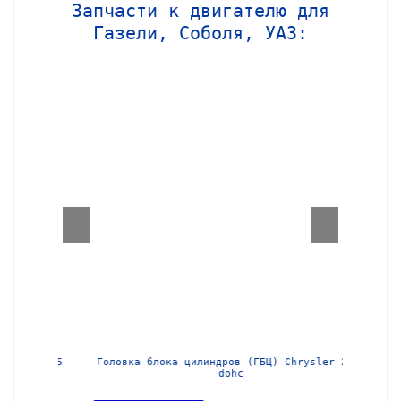
Запчасти к двигателю для
Газели, Соболя, УАЗ:
МЗ-405
Головка блока цилиндров (ГБЦ) Chrysler 2,4l
Блок ц
dohc