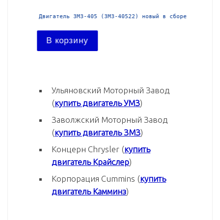
й в сборе
Двигатель ЗМЗ-405 (ЗМЗ-40522) новый в сборе
Двига
В корзину
В ко
Ульяновский Моторный Завод
(
купить двигатель УМЗ
)
Заволжский Моторный Завод
(
купить двигатель ЗМЗ
)
Концерн Chrysler (
купить
двигатель Крайслер
)
Корпорация Cummins (
купить
двигатель Камминз
)