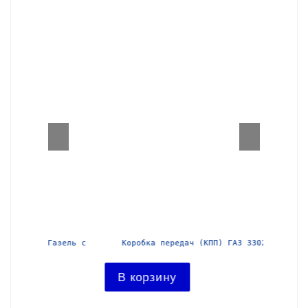
азель с
Коробка передач (КПП) ГАЗ 3302 Газель
Короб
В корзину
В ко