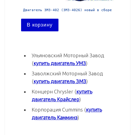
 сборе
Двигатель ЗМЗ-402 (ЗМЗ-4026) новый в сборе
Дв
В корзину
В ко
Ульяновский Моторный Завод
(
купить двигатель УМЗ
)
Заволжский Моторный Завод
(
купить двигатель ЗМЗ
)
Концерн Chrysler (
купить
двигатель Крайслер
)
Корпорация Cummins (
купить
двигатель Камминз
)