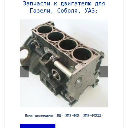
Запчасти к двигателю для
Газели, Соболя, УАЗ:
-40524)
Блок цилиндров (БЦ) ЗМЗ-405 (ЗМЗ-40522)
Блок ц