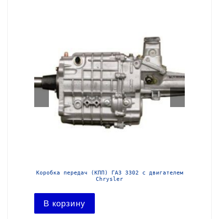
Соболь
Коробка передач (КПП) ГАЗ 3302 с двигателем
Редук
Chrysler
В ко
В корзину