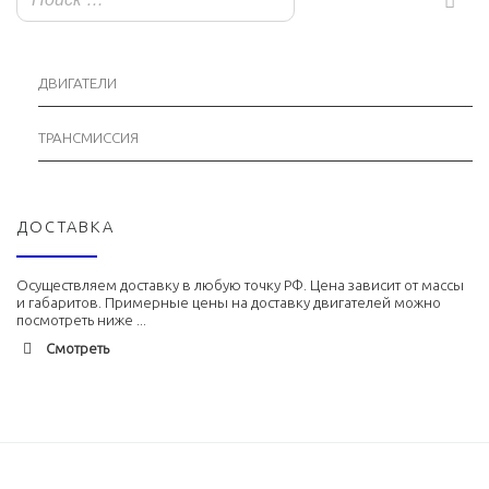
ДВИГАТЕЛИ
ТРАНСМИССИЯ
ДОСТАВКА
Осуществляем доставку в любую точку РФ. Цена зависит от массы
и габаритов. Примерные цены на доставку двигателей можно
посмотреть ниже ...
Смотреть
Адлер
1900 руб. 2-3 дня
Альметьевск
1900 руб. 2-3 дня
Армавир
1800 руб. 1-3 дня
Архангельск
1700 руб. 2-3 дня