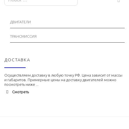
ДВИГАТЕЛИ
ТРАНСМИССИЯ
ДОСТАВКА
Осуществляем доставку в любую точку РФ. Цена зависит от массы
и габаритов. Примерные цены на доставку двигателей можно
посмотреть ниже ...
Смотреть
Адлер
1900 руб. 2-3 дня
Альметьевск
1900 руб. 2-3 дня
Армавир
1800 руб. 1-3 дня
Архангельск
1700 руб. 2-3 дня