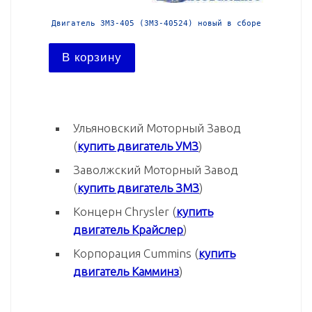
й в сборе
Двигатель ЗМЗ-405 (ЗМЗ-40522) новый в сборе
Двига
В корзину
В ко
Ульяновский Моторный Завод
(
купить двигатель УМЗ
)
Заволжский Моторный Завод
(
купить двигатель ЗМЗ
)
Концерн Chrysler (
купить
двигатель Крайслер
)
Корпорация Cummins (
купить
двигатель Камминз
)