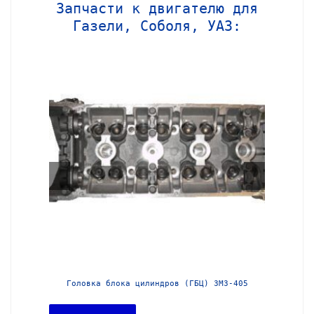
Запчасти к двигателю для
Газели, Соболя, УАЗ:
МЗ-405
Головка блока цилиндров (ГБЦ) Chrysler 2,4l
Блок ц
dohc