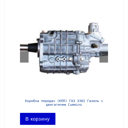
Газель с
Коробка передач (КПП) ГАЗ 3302 Газель
Кор
В корзину
В к