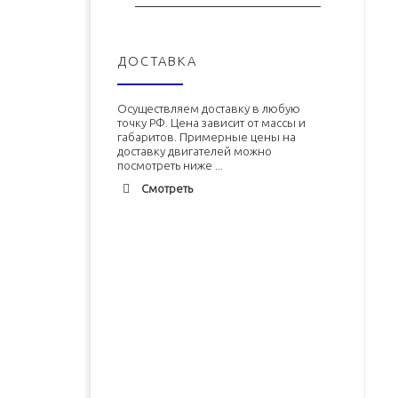
ДОСТАВКА
Осуществляем доставку в любую
точку РФ. Цена зависит от массы и
габаритов. Примерные цены на
доставку двигателей можно
посмотреть ниже ...
Смотреть
Адлер
1900 руб. 2-3 дня
Альметьевск
1900 руб. 2-3 дня
Армавир
1800 руб. 1-3 дня
Двигатель ЗМЗ-402 (ЗМЗ-4026)
Двигатель УМЗ-4215 новый в
новый в сборе
сборе
Архангельск
1700 руб. 2-3 дня
Астрахань
1700 руб. 2-3 дня
В корзину
В корзину
Балхаш
5000 руб. 10-12 дней
Барнаул
2500 руб. 5-7 дня