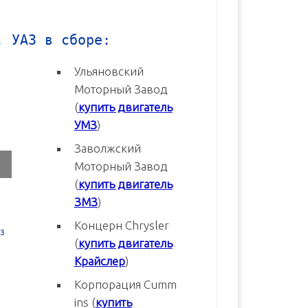
, УАЗ в сборе:
Ульяновский
Моторный Завод
(
купить двигатель
УМЗ
)
Заволжский
Моторный Завод
(
купить двигатель
ЗМЗ
)
Концерн Chrysler
3
Двигатель УМЗ-4216-70 Евро-3
Двигатель УМЗ-4216-20 Евр
(
купить двигатель
новый в сборе
новый в сборе
Крайслер
)
В корзину
В корзину
Корпорация Cumm
ins (
купить