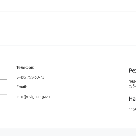
Телефон:
Ре
8-495 799-53-73
пнд-
суб
Email:
info@dvigatelgaz.ru
На
1150