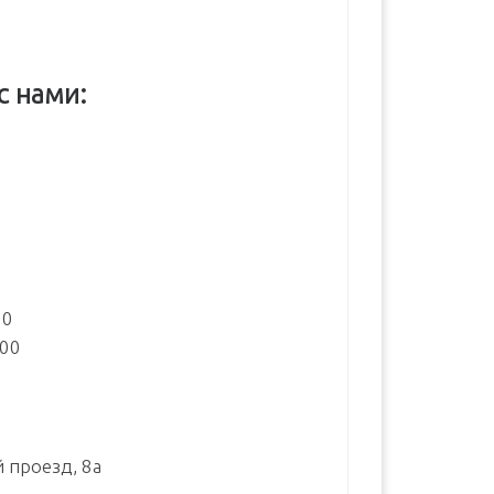
с нами:
:
00
:00
й проезд, 8а