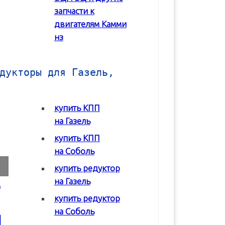
запчасти к
двигателям Камми
нз
дукторы для Газель,
купить КПП
на Газель
купить КПП
на Соболь
купить редуктор
на Газель
Коробка передач
Коробка передач
Редуктор задне
(КПП) ГАЗ 2217
(КПП) ГАЗ 3302 с
моста Соболь
купить редуктор
Соболь
двигателем Chrysler
ГАЗ-2217
на Соболь