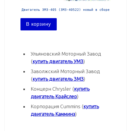
й в сборе
Двигатель ЗМЗ-405 (ЗМЗ-40522) новый в сборе
Двига
В корзину
В ко
Ульяновский Моторный Завод
(
купить двигатель УМЗ
)
Заволжский Моторный Завод
(
купить двигатель ЗМЗ
)
Концерн Chrysler (
купить
двигатель Крайслер
)
Корпорация Cummins (
купить
двигатель Камминз
)