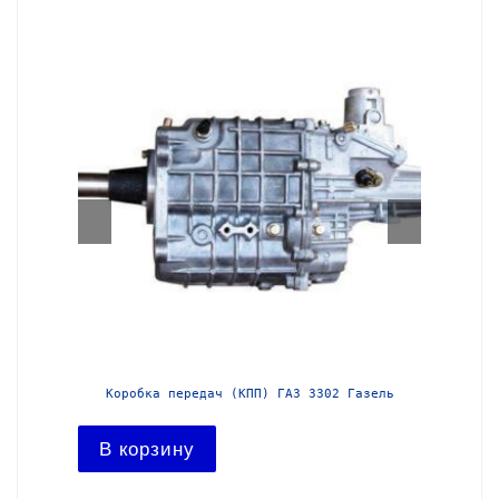
азель с
Коробка передач (КПП) ГАЗ 3302 Газель
Короб
В корзину
В ко