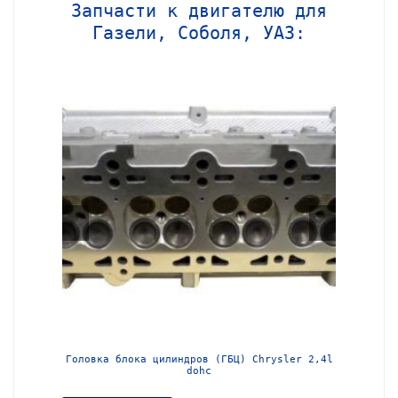
Запчасти к двигателю для
Газели, Соболя, УАЗ:
МЗ-405
Головка блока цилиндров (ГБЦ) Chrysler 2,4l
Блок ц
dohc